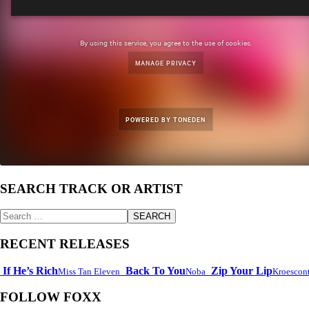
SEARCH TRACK OR ARTIST
Zoeken
SEARCH
naar:
RECENT RELEASES
If He’s Rich
Back To You
Zip Your Lip
Miss Tan Eleven
Noba
Kroescont
FOLLOW FOXX