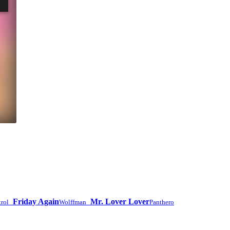
Friday Again
Mr. Lover Lover
rol
Wolffman
Panthero